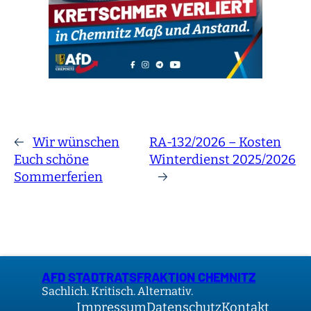
←
Wir wünschen
RA-132/2026 – Kosten
Euch schöne
Winterdienst 2025/2026
Sommerferien
→
AFD STADTRATSFRAKTION CHEMNITZ
Sachlich. Kritisch. Alternativ.
Impressum
Datenschutz
Kontakt