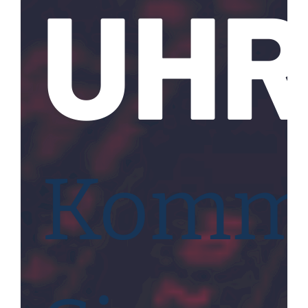
UH
Komm