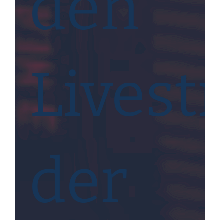
den
Lives
der