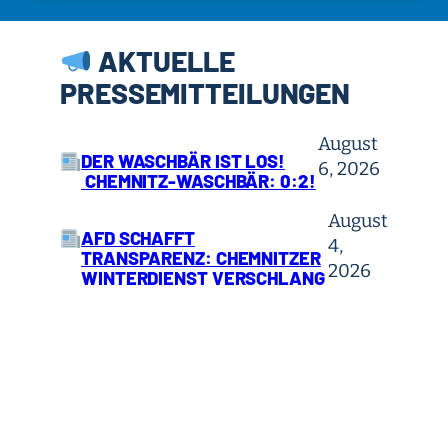
AKTUELLE
PRESSEMITTEILUNGEN
August
DER WASCHBÄR IST LOS!
6, 2026
CHEMNITZ-WASCHBÄR: 0:2!
August
AFD SCHAFFT
4,
TRANSPARENZ: CHEMNITZER
2026
WINTERDIENST VERSCHLANG
FAST VIER MILLIONEN EURO
Juli 30,
WIE STEHT ES UM DIE
2026
CHEMNITZER FINANZEN?
Juli 28, 2026
GEFÄHRLICHE RUINEN