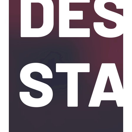
DES
STA