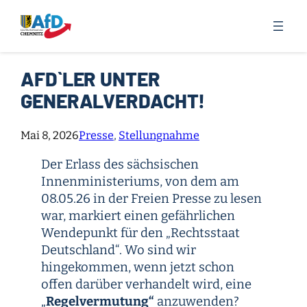
Zum
Inhalt
springen
AFD`LER UNTER
GENERALVERDACHT!
Mai 8, 2026
Presse
, 
Stellungnahme
Der Erlass des sächsischen
Innenministeriums, von dem am
08.05.26 in der Freien Presse zu lesen
war, markiert einen gefährlichen
Wendepunkt für den „Rechtsstaat
Deutschland“. Wo sind wir
hingekommen, wenn jetzt schon
offen darüber verhandelt wird, eine
„
Regelvermutung“
anzuwenden?