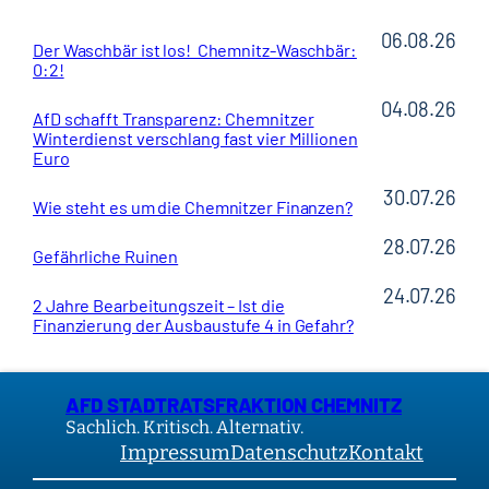
06.08.26
Der Waschbär ist los! Chemnitz-Waschbär:
0:2!
04.08.26
AfD schafft Transparenz: Chemnitzer
Winterdienst verschlang fast vier Millionen
Euro
30.07.26
Wie steht es um die Chemnitzer Finanzen?
28.07.26
Gefährliche Ruinen
24.07.26
2 Jahre Bearbeitungszeit – Ist die
Finanzierung der Ausbaustufe 4 in Gefahr?
AFD STADTRATSFRAKTION CHEMNITZ
Sachlich. Kritisch. Alternativ.
Impressum
Datenschutz
Kontakt