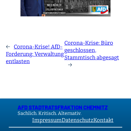
Corona-Krise: Büro
←
Corona-Krise! AfD-
geschlossen,
Forderung: Verwaltung
Stammtisch abgesagt
entlasten
→
AFD STADTRATSFRAKTION CHEMNITZ
Sachlich. Kritisch. Alternativ.
Impressum
Datenschutz
Kontakt