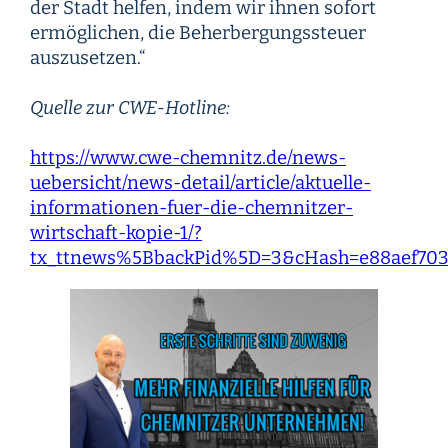
der Stadt helfen, indem wir ihnen sofort
ermöglichen, die Beherbergungssteuer
auszusetzen.“
Quelle zur CWE-Hotline:
https://www.cwe-chemnitz.de/news-
uebersicht/news-detail/article/aktuelle-
informationen-fuer-die-chemnitzer-
wirtschaft-kopie-1/?
tx_ttnews%5BbackPid%5D=3&cHash=e88aef703