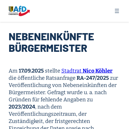
Zum
Inhalt
springen
NEBENEINKÜNFTE
BÜRGERMEISTER
Am
17.09.2025
stellte
Stadtrat
Nico Köhler
die öffentliche Ratsanfrage
RA-247/2025
zur
Veröffentlichung von Nebeneinkünften der
Bürgermeister. Gefragt wurde u. a. nach
Gründen für fehlende Angaben zu
2023/2024
, nach dem
Veröffentlichungszeitraum, der
Zuständigkeit, der fristgerechten
Einreichung der Daten sowie nach