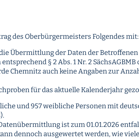
ftrag des Oberbürgermeisters Folgendes mit:
ie Übermittlung der Daten der Betroffenen 
ntsprechend § 2 Abs. 1 Nr. 2 SächsAGBMB d
örde Chemnitz auch keine Angaben zur Anzah
chproben für das aktuelle Kalenderjahr gez
liche und 957 weibliche Personen mit deutsc
).
atenübermittlung ist zum 01.01.2026 entfal
s kann dennoch ausgewertet werden, wie viel