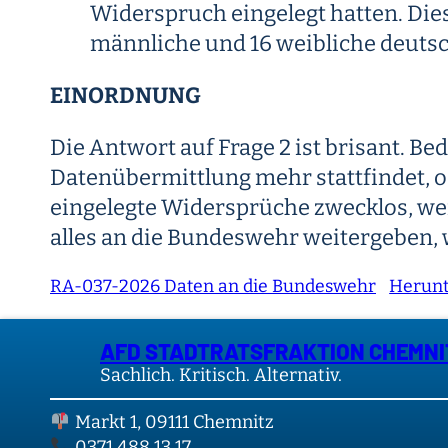
Widerspruch eingelegt hatten. Die
männliche und 16 weibliche deuts
EINORDNUNG
Die Antwort auf Frage 2 ist brisant. Be
Datenübermittlung mehr stattfindet, 
eingelegte Widersprüche zwecklos, wei
alles an die Bundeswehr weitergeben,
RA-037-2026 Daten an die Bundeswehr
Herunt
AFD STADTRATSFRAKTION CHEMNI
Sachlich. Kritisch. Alternativ.
Markt 1, 09111 Chemnitz
0371 488 13 17