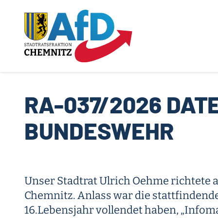
Zum
Inhalt
springen
RA-037/2026 DAT
BUNDESWEHR
Unser Stadtrat Ulrich Oehme richtete 
Chemnitz. Anlass war die stattfindend
16.Lebensjahr vollendet haben, „Infom