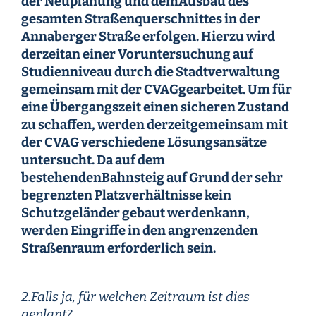
der Neuplanung und demAusbau des
gesamten Straßenquerschnittes in der
Annaberger Straße erfolgen. Hierzu wird
derzeitan einer Voruntersuchung auf
Studienniveau durch die Stadtverwaltung
gemeinsam mit der CVAGgearbeitet. Um für
eine Übergangszeit einen sicheren Zustand
zu schaffen, werden derzeitgemeinsam mit
der CVAG verschiedene Lösungsansätze
untersucht. Da auf dem
bestehendenBahnsteig auf Grund der sehr
begrenzten Platzverhältnisse kein
Schutzgeländer gebaut werdenkann,
werden Eingriffe in den angrenzenden
Straßenraum erforderlich sein.
2.Falls ja, für welchen Zeitraum ist dies
geplant?