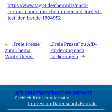
https://www.tag24.de/chemnitz/nach-
corona-pandemie-chemnitzer-afd-fordert-
fest-der-freude-1804952
←
„Freie Presse“
„Freie Presse“ zu AfD-
zum Thema
Forderung nach
Winterdienst
Lockerungen
→
AFD STADTRATSFRAKTION CHEMNITZ
Sachlich. Kritisch. Alternativ.
Impressum
Datenschutz
Kontakt