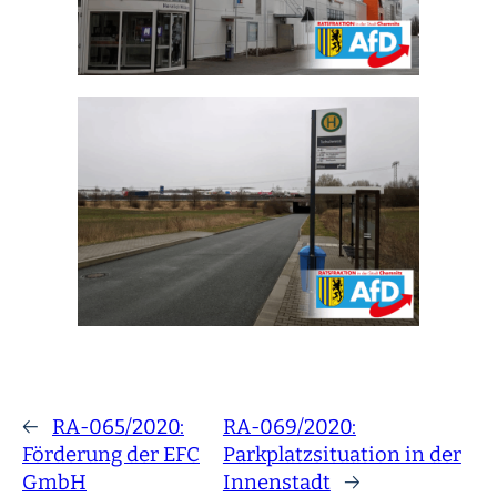
←
RA-065/2020:
RA-069/2020:
Förderung der EFC
Parkplatzsituation in der
GmbH
Innenstadt
→