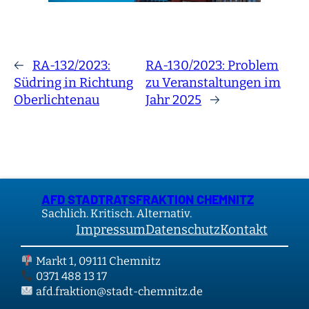
←
RA-132/2023:
RA-130/2023: Problem
Südring in Richtung
zu Veranstaltungen im
Oberlichtenau
Jahr 2025
→
AFD STADTRATSFRAKTION CHEMNITZ
Sachlich. Kritisch. Alternativ.
Impressum
Datenschutz
Kontakt
Markt 1, 09111 Chemnitz
0371 488 13 17
afd.fraktion@stadt-chemnitz.de