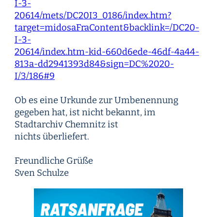
I-3-
20614/mets/DC20I3_0186/index.htm?
target=midosaFraContent&backlink=/DC20-
I-3-
20614/index.htm-kid-660d6ede-46df-4a44-
813a-dd2941393d84&sign=DC%2020-
I/3/186#9
Ob es eine Urkunde zur Umbenennung
gegeben hat, ist nicht bekannt, im
Stadtarchiv Chemnitz ist
nichts überliefert.
Freundliche Grüße
Sven Schulze