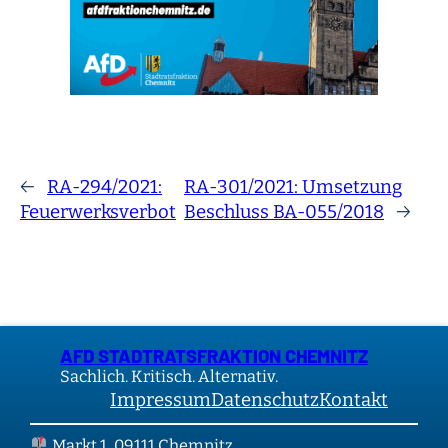
←
RA-294/2021:
RA-301/2021: Umsetzung
Feuerwerksverbot
Beschluss BA-055/2018
→
AFD STADTRATSFRAKTION CHEMNITZ
Sachlich. Kritisch. Alternativ.
Impressum
Datenschutz
Kontakt
Markt 1, 09111 Chemnitz