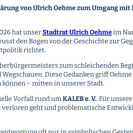
klärung von Ulrich Oehme zum Umgang mit KA
2026 hat unser
Stadtrat Ulrich Oehme
im Nam
wusst den Bogen von der Geschichte zur Ge
olitik richtet.
erbürgermeisters zum schleichenden Beginn
 Wegschauen. Diese Gedanken griff Oehme a
können – mitten in unserer Stadt.
elle Vorfall rund um
KALEB e. V.
. Für unsere 
tät verloren geht und problematische Entwi
Verantwortung oft nur in symbolischen Gest