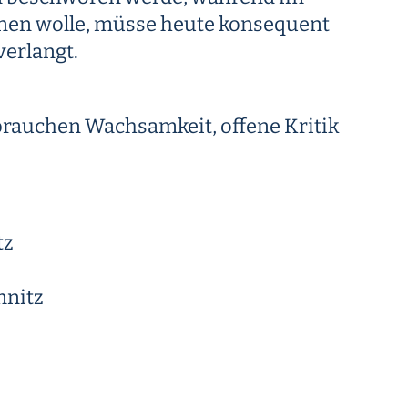
nen wolle, müsse heute konsequent
verlangt.
brauchen Wachsamkeit, offene Kritik
tz
mnitz