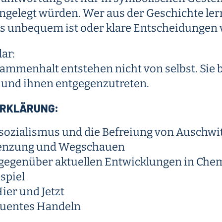
gelegt würden. Wer aus der Geschichte ler
s unbequem ist oder klare Entscheidungen 
ar:
ammenhalt entstehen nicht von selbst. Sie 
 und ihnen entgegenzutreten.
ERKLÄRUNG:
sozialismus und die Befreiung von Auschwi
renzung und Wegschauen
t gegenüber aktuellen Entwicklungen in Che
ispiel
ier und Jetzt
quentes Handeln