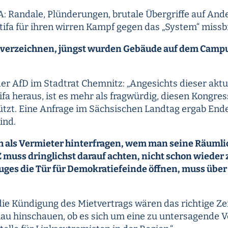
A: Randale, Plünderungen, brutale Übergriffe auf Ande
tifa für ihren wirren Kampf gegen das „System“ missb
zu verzeichnen, jüngst wurden Gebäude auf dem Campu
der AfD im Stadtrat Chemnitz: „Angesichts dieser akt
fa heraus, ist es mehr als fragwürdig, diesen Kongress
tzt. Eine Anfrage im Sächsischen Landtag ergab Ende
ind.
h als Vermieter hinterfragen, wem man seine Räumlic
Z muss dringlichst darauf achten, nicht schon wiede
uges die Tür für Demokratiefeinde öffnen, muss übe
e Kündigung des Mietvertrags wären das richtige Zei
 hinschauen, ob es sich um eine zu untersagende Ve