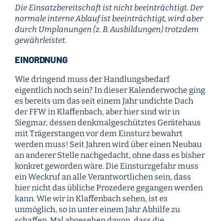
Die Einsatzbereitschaft ist nicht beeinträchtigt. Der
normale interne Ablauf ist beeinträchtigt, wird aber
durch Umplanungen (z. B. Ausbildungen) trotzdem
gewährleistet.
EINORDNUNG
Wie dringend muss der Handlungsbedarf
eigentlich noch sein? In dieser Kalenderwoche ging
es bereits um das seit einem Jahr undichte Dach
der FFW in Klaffenbach, aber hier sind wir in
Siegmar, dessen denkmalgeschütztes Gerätehaus
mit Trägerstangen vor dem Einsturz bewahrt
werden muss! Seit Jahren wird über einen Neubau
an anderer Stelle nachgedacht, ohne dass es bisher
konkret geworden wäre. Die Einsturzgefahr muss
ein Weckruf an alle Verantwortlichen sein, dass
hier nicht das übliche Prozedere gegangen werden
kann. Wie wir in Klaffenbach sehen, ist es
unmöglich, so in unter einem Jahr Abhilfe zu
schaffen. Mal abgesehen davon, dass die