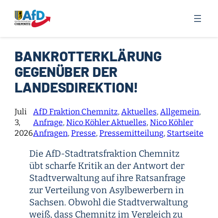
Zum
Inhalt
springen
BANKROTTERKLÄRUNG
GEGENÜBER DER
LANDESDIREKTION!
Juli
AfD Fraktion Chemnitz
, 
Aktuelles
, 
Allgemein
, 
3,
Anfrage
, 
Nico Köhler Aktuelles
, 
Nico Köhler
2026
Anfragen
, 
Presse
, 
Pressemitteilung
, 
Startseite
Die AfD-Stadtratsfraktion Chemnitz
übt scharfe Kritik an der Antwort der
Stadtverwaltung auf ihre Ratsanfrage
zur Verteilung von Asylbewerbern in
Sachsen. Obwohl die Stadtverwaltung
weiß, dass Chemnitz im Vergleich zu