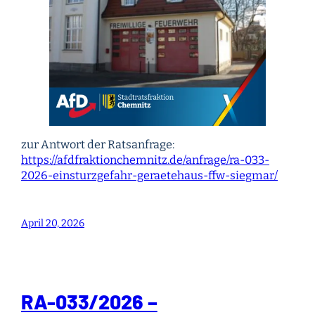
zur Antwort der Ratsanfrage:
https://afdfraktionchemnitz.de/anfrage/ra-033-
2026-einsturzgefahr-geraetehaus-ffw-siegmar/
April 20, 2026
RA-033/2026 –