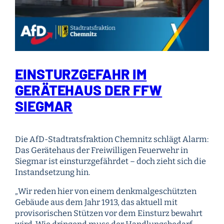
EINSTURZGEFAHR IM
GERÄTEHAUS DER FFW
SIEGMAR
Die AfD-Stadtratsfraktion Chemnitz schlägt Alarm:
Das Gerätehaus der Freiwilligen Feuerwehr in
Siegmar ist einsturzgefährdet – doch zieht sich die
Instandsetzung hin.
„Wir reden hier von einem denkmalgeschützten
Gebäude aus dem Jahr 1913, das aktuell mit
provisorischen Stützen vor dem Einsturz bewahrt