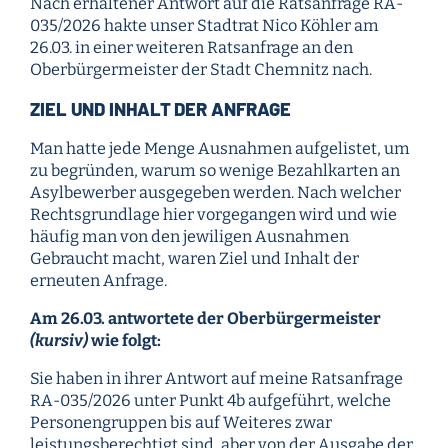
Nach erhaltener Antwort auf die Ratsanfrage RA-
035/2026 hakte unser Stadtrat Nico Köhler am
26.03. in einer weiteren Ratsanfrage an den
Oberbürgermeister der Stadt Chemnitz nach.
ZIEL UND INHALT DER ANFRAGE
Man hatte jede Menge Ausnahmen aufgelistet, um
zu begründen, warum so wenige Bezahlkarten an
Asylbewerber ausgegeben werden. Nach welcher
Rechtsgrundlage hier vorgegangen wird und wie
häufig man von den jewiligen Ausnahmen
Gebraucht macht, waren Ziel und Inhalt der
erneuten Anfrage.
Am 26.03. antwortete der Oberbürgermeister
(kursiv)
wie folgt:
Sie haben in ihrer Antwort auf meine Ratsanfrage
RA-035/2026 unter Punkt 4b aufgeführt, welche
Personengruppen bis auf Weiteres zwar
leistungsberechtigt sind, aber von der Ausgabe der