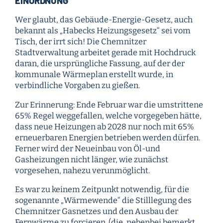
EINORDNUNG
Wer glaubt, das Gebäude-Energie-Gesetz, auch
bekannt als „Habecks Heizungsgesetz“ sei vom
Tisch, der irrt sich! Die Chemnitzer
Stadtverwaltung arbeitet gerade mit Hochdruck
daran, die ursprüngliche Fassung, auf der der
kommunale Wärmeplan erstellt wurde, in
verbindliche Vorgaben zu gießen.
Zur Erinnerung: Ende Februar war die umstrittene
65% Regel weggefallen, welche vorgegeben hätte,
dass neue Heizungen ab 2028 nur noch mit 65%
erneuerbaren Energien betrieben werden dürfen.
Ferner wird der Neueinbau von Öl-und
Gasheizungen nicht länger, wie zunächst
vorgesehen, nahezu verunmöglicht.
Es war zu keinem Zeitpunkt notwendig, für die
sogenannte „Wärmewende“ die Stilllegung des
Chemnitzer Gasnetzes und den Ausbau der
Fernwärme zu forcieren. (die, nebenbei bemerkt,